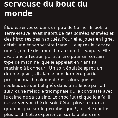
serveuse du bout du
monde
Élodie, serveuse dans un pub de Corner Brook, à
Terre-Neuve, avait lhabitude des soirées animées et
des histoires des habitués. Pour elle, jouer en ligne,
cétait une échappatoire tranquille après le service,
une façon de déconnecter au son des vagues. Elle
avait une affection particulière pour un certain
type de machine, quelle appelait en riant sa
machine à bonheur . Un soir, épuisée après un
double quart, elle lance une dernière partie
presque machinalement. Cest alors que les
rouleaux se sont alignés dans un silence parfait,
suivi dune mélodie triomphale qui a contrasté avec
le calme de sa cuisine. Le choc fut tel quelle a failli
renverser son thé du soir. Cétait plus surprenant
quun orignal sur le périphérique ! , a-t-elle confié
plus tard. Cette expérience, sur la plateforme