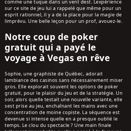
comme une tuque dans un vent dest. Lexpérience
sur ce site de jeu lui a rappelé que même pour un
esprit rationnel, il y a de la place pour la magie de
limprévu. Une belle leçon pour un prof, avouez-le.
Notre coup de poker
gratuit qui a payé le
voyage à Vegas en rêve
Sophie, une graphiste de Québec, adorait
lambiance des casinos sans nécessairement miser
gros. Elle explorait souvent les options de poker
gratuit, pour le plaisir du jeu et de la stratégie. Un
soir, alors quelle testait une nouvelle variante, elle
sest prise au jeu, enchaînant les mains avec une
concentration de moine copiste. La séquence est
devenue si intense quelle en a presque oublié le
temps. Le clou du spectacle ? Une main finale