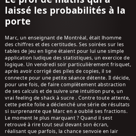
laissé les probabilités à la
porte
Marc, un enseignant de Montréal, était lhomme
des chiffres et des certitudes. Ses soirées sur les
tables de jeu en ligne étaient pour lui une simple
application ludique des statistiques, un exercice de
logique. Un vendredi soir particulièrement frisquet,
après avoir corrigé des piles de copies, il se
connecte pour une petite séance détente. Il décide,
pour une fois, de faire complètement abstraction
de ses calculs et de suivre une intuition pure, un
vrai feeling de shack à sucre . Contre toute attente,
cette petite folie a déclenché une série de résultats
si surprenante que Marc en a oublié ses fractions.
Le moment le plus marquant ? Quand il sest
retrouvé à rire tout seul devant son écran,
réalisant que parfois, la chance senvoie en lair